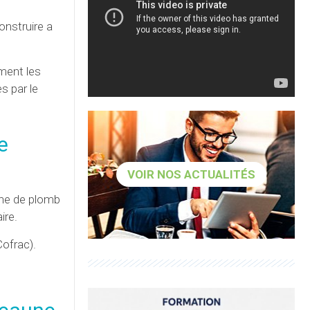
onstruire a
ment les
s par le
e
VOIR NOS ACTUALITÉS
rche de plomb
ire.
Cofrac
).