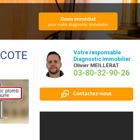
Devis immédiat
pour votre diagnostic immobilier
(COTE
Votre responsable
Diagnostic Immobilier
Olivier MEILLERAT
03-80-32-90-26
Contactez-nous