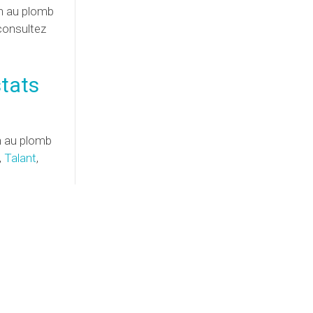
on au plomb
 consultez
stats
n au plomb
,
Talant
,