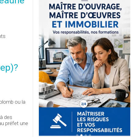
Beaune
nts
rep
)?
 plomb ou la
 à des
au préfet une