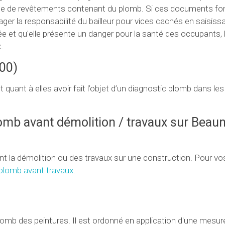
nce de revêtements contenant du plomb. Si ces documents fon
ger la responsabilité du bailleur pour vices cachés en saisissan
tée et qu'elle présente un danger pour la santé des occupants, 
.
200)
ant à elles avoir fait l’objet d’un diagnostic plomb dans les
lomb avant démolition / travaux sur Beau
nt la démolition ou des travaux sur une construction. Pour vo
 plomb avant travaux
.
 plomb des peintures. Il est ordonné en application d'une mesur