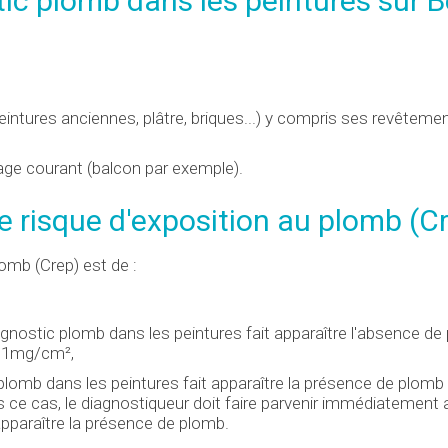
tic plomb dans les peintures sur 
ntures anciennes, plâtre, briques...) y compris ses revêteme
sage courant (balcon par exemple).
e risque d'exposition au plomb (
C
lomb (
Crep
) est de :
agnostic plomb dans les peintures fait apparaître l'absence de
à 1mg/cm²,
 plomb dans les peintures fait apparaître la présence de plomb
ce cas, le diagnostiqueur doit faire parvenir immédiatement 
apparaître la présence de plomb.