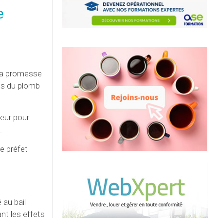
e
 la promesse
ets du plomb
deur pour
.
le préfet
 au bail
nt les effets