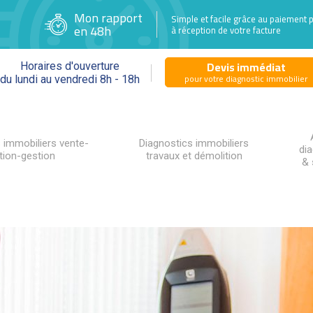
Mon rapport
Simple et facile grâce au paiement 
en 48h
à réception de votre facture
Devis immédiat
Horaires d'ouverture
pour votre diagnostic immobilier
du lundi au vendredi 8h - 18h
 immobiliers vente-
Diagnostics immobiliers
di
tion-gestion
travaux et démolition
& 