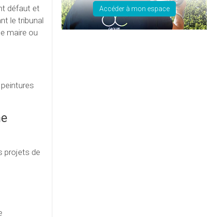
t défaut et
Accéder à mon espace
t le tribunal
le maire ou
 peintures
ne
s projets de
e