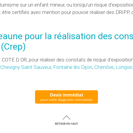
turnisme sur un enfant mineur, ou lorsqu'un risque d'expositi
être certifiés avec mention pour pouvoir réaliser des
DRIPP
,
eaune pour la réalisation des con
(
Crep
)
COTE D OR, pour réaliser des constats de risque d'expositio
,
Chevigny Saint Sauveur
,
Fontaine lès Dijon
,
Chenôve
,
Longvic
Devis immédiat
pour votre diagnostic immobilier