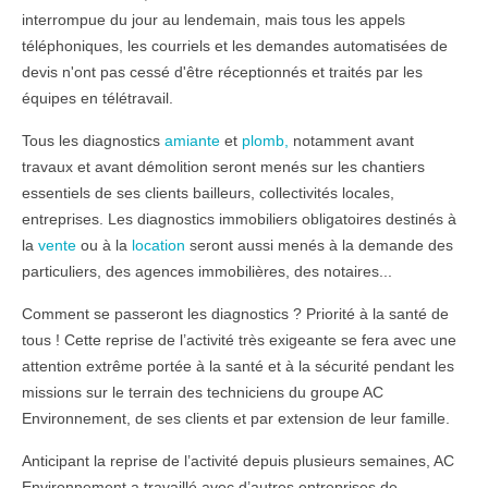
interrompue du jour au lendemain, mais tous les appels
téléphoniques, les
courriels
et les demandes
automatisées
de
devis n'ont pas cessé d'être réceptionnés et traités par les
équipes
en télétravail.
Tous les diagnostics
amiante
et
plomb
,
notamment avant
travaux et avant démolition seront
menés
sur les chantiers
essentiels
de ses
clients
bailleurs, collectivités locales,
entreprises. Les diagnostics immobiliers obligatoires destinés à
la
vente
ou à la
location
seront aussi
menés
à la demande des
particuliers, des agences immobilières, des notaires...
Comment se
passeront
les
diagnostics
? Priorité à la santé de
tous ! Cette
reprise
de l’activité très
exigeante
se fera avec une
attention
extrême
portée à la santé et à la sécurité pendant les
missions
sur le terrain des
techniciens
du groupe AC
Environnement, de ses clients et par extension de leur
famille
.
Anticipant
la reprise
de l’activité depuis plusieurs semaines, AC
Environnement a
travaillé
avec d’autres
entreprises
de