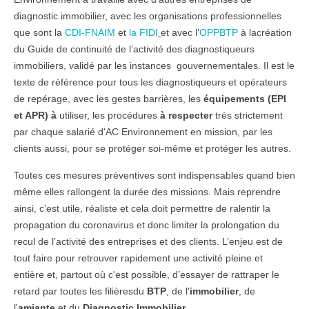
diagnostic immobilier, avec les
organisations
professionnelles
que sont la
CDI-FNAIM
et
la FIDI
et avec l’
OPPBTP
à la
création
du Guide de
continuité
de l’activité des diagnostiqueurs
immobiliers, validé par les
instances
gouvernementales
. Il est le
texte
de référence pour tous les diagnostiqueurs et opérateurs
de repérage, avec les
gestes barrières
, les
équipements (EPI
et APR) à
utiliser
, les
procédures
à respecter
très
strictement
par chaque
salarié
d'AC Environnement en
mission
, par les
clients
aussi
, pour se protéger soi-même et
protéger
les autres.
Toutes ces mesures
préventives
sont
indispensables
quand bien
même elles
rallongent
la durée des
missions
. Mais reprendre
ainsi, c’est
utile
, réaliste et cela doit permettre de
ralentir
la
propagation
du
coronavirus
et donc
limiter
la prolongation du
recul
de l’activité des
entreprises
et des
clients
. L’
enjeu
est de
tout faire pour retrouver
rapidement
une activité pleine et
entière et,
partout où
c'est possible, d’essayer de
rattraper
le
retard
par toutes les
filières
du
BTP
, de l'
immobilier
, de
l'
amiante
et du
Diagnostic Immobilier
.